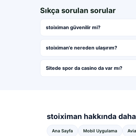
Sıkça sorulan sorular
stoiximan güvenilir mi?
stoiximan'e nereden ulaşırım?
Sitede spor da casino da var mı?
stoiximan hakkında daha
Ana Sayfa
Mobil Uygulama
Avia