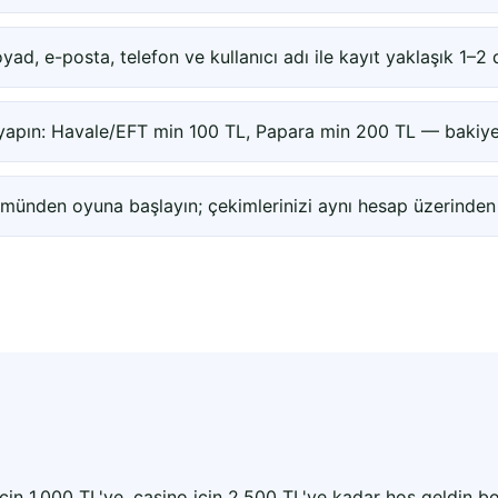
ad, e-posta, telefon ve kullanıcı adı ile kayıt yaklaşık 1–2 
yapın: Havale/EFT min 100 TL, Papara min 200 TL — bakiye
ümünden oyuna başlayın; çekimlerinizi aynı hesap üzerinden
 için 1.000 TL'ye, casino için 2.500 TL'ye kadar hoş geldi