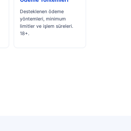
Desteklenen ödeme
yöntemleri, minimum
limitler ve işlem süreleri.
18+.