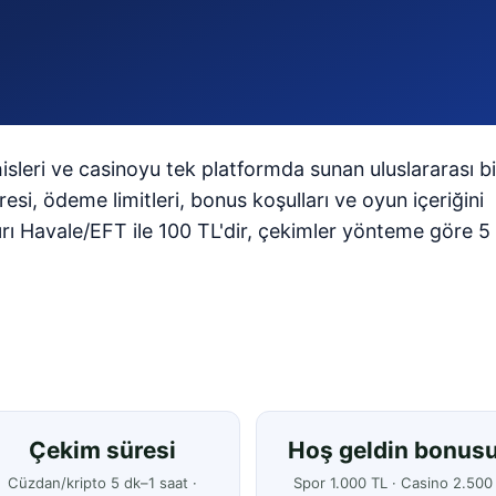
sleri ve casinoyu tek platformda sunan uluslararası bi
esi, ödeme limitleri, bonus koşulları ve oyun içeriğini
ınırı Havale/EFT ile 100 TL'dir, çekimler yönteme göre 5
Çekim süresi
Hoş geldin bonus
Cüzdan/kripto 5 dk–1 saat ·
Spor 1.000 TL · Casino 2.500