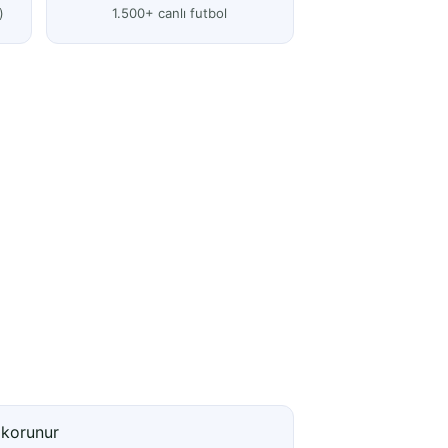
)
1.500+ canlı futbol
 korunur